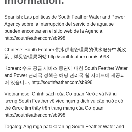
Information:
Spanish: Las políticas de South Feather Water and Power
Agency sobre la interrupción del servicio de agua se
pueden encontrar en el sitio web de la Agencia,
http://southfeather.com/sb998
Chinese: South Feather 供水供电管理局的供水服务中断政
策，详见管理局网站 http://southfeather.com/sb998
Korean: 수도 공급 서비스 중단에 대한 South Feather Water
and Power 관리국 정책은 해당 관리국 웹 사이트에 제공되
어 있습니다, http://southfeather.com/sb998
Vietnamese: Chính sách của Cơ quan Nước và Năng
lượng South Feather về việc ngừng dịch vụ cấp nước có
thể được tìm thấy trên trang mạng của Cơ quan,
http://southfeather.com/sb998
Tagalog: Ang mga patakaran ng South Feather Water and